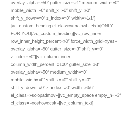
overlay_alpha=»50″ gutter_size=»1″ medium_width=»0″
mobile_width=»0″ shift_x=»0″ shift_y=»0″
shift_y_down=»0″ z_index=»0″ width=»1/1″]
[vc_custom_heading el_class=»mainwhitetxt»]ONLY
FOR YOU[/vc_custom_heading][vc_row_inner
row_inner_height_percent=»0″ force_width_grid=»yes»
overlay_alpha=»50″ gutter_size=»3″ shift_y=»0″
z_index=»0″][vc_column_inner
column_width_percent=»100″ gutter_size=»3″
overlay_alpha=»50″ medium_width=»0″
mobile_width=»0″ shift_x=»0″ shift_y=»0″
shift_y_down=»0″ z_index=»0″ width=»3/6″
el_class=»solopadmov»][vc_empty_space empty_h=»3″
el_class=»noshowdesk»][vc_column_text]
Courtesy breakfast from 7:00 to 10:00
am