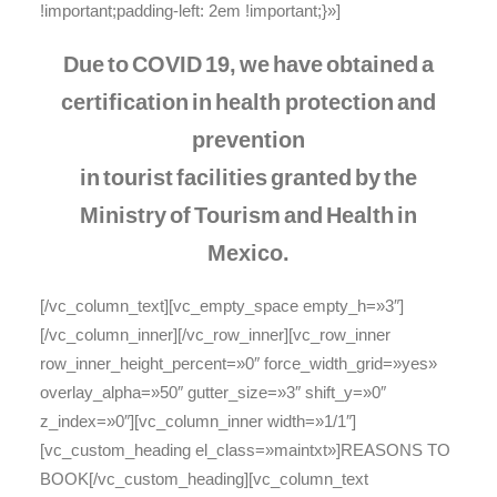
Due to COVID 19, we have obtained a
certification in health protection and
prevention
in tourist facilities granted by the
Ministry of Tourism and Health in
Mexico.
[/vc_column_text][vc_empty_space empty_h=»3″]
[/vc_column_inner][/vc_row_inner][vc_row_inner
row_inner_height_percent=»0″ force_width_grid=»yes»
overlay_alpha=»50″ gutter_size=»3″ shift_y=»0″
z_index=»0″][vc_column_inner width=»1/1″]
[vc_custom_heading el_class=»maintxt»]REASONS TO
BOOK[/vc_custom_heading][vc_column_text