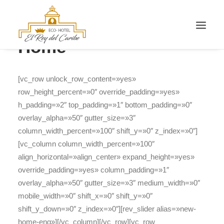
Home
INICIO
[vc_row unlock_row_content=»yes» row_height_percent=»0″ override_padding=»yes» h_padding=»2″ top_padding=»1″ bottom_padding=»0″ overlay_alpha=»50″ gutter_size=»3″ column_width_percent=»100″ shift_y=»0″ z_index=»0″][vc_column column_width_percent=»100″ align_horizontal=»align_center» expand_height=»yes» override_padding=»yes» column_padding=»1″ overlay_alpha=»50″ gutter_size=»3″ medium_width=»0″ mobile_width=»0″ shift_x=»0″ shift_y=»0″ shift_y_down=»0″ z_index=»0″][rev_slider alias=»new-home-eng»][/vc_column][/vc_row][vc_row unlock_row_content=»yes» row_height_percent=»0″ override_padding=»yes» h_padding=»2″ top_padding=»0″ bottom_padding=»0″ back_color=»color-467756″ overlay_alpha=»50″ gutter_size=»3″ column_width_percent=»100″ shift_y=»0″ z_index=»0″ sticky=»yes» el_class=»paddform»][vc_column column_width_percent=»100″ align_horizontal=»align_center» expand_height=»yes» override_padding=»yes» column_padding=»3″ overlay_alpha=»50″ gutter_size=»1″ medium_width=»0″ mobile_width=»0″ shift_x=»0″ shift_y=»0″ shift_y_down=»0″ z_index=»0″][vc_raw_html]JTNDZm9ybSUyMG5hbWUlM0QlMjJmb3JtX3Jlc2VydmElMjIlMjBhY3Rpb24lM0QlMjJodHRwcyUzQSUyRiUyRnd3dy5zeWJlbGlvLmNvbSUyRnY1JTJGaW5kZXhzX3Y2LnBocCUzRmp1bXAlM0RzeWJlbGlvX3Y2JTIyJTIwbWV0aG9kJTNEJTIycG9zdCUyMiUyMHRhcmdldCUzRCUyMl9ibGFuayUyMiUzRSUwQSUyMCUyMCUyMCUyMCUwQSUyMCUyMCUyMCUyMCUyMCUyMCUzQ2lucHV0JTIwaWQlM0QlMjJpZGlvbWElMjIlMjBuYW1lJTNEJTIyaWRpb21hJTIyJTIwdmFsdWUlM0QlMjJlbmdsaXNoJTIyJTIwdHlwZSUzRCUyMmhpZGRlbiUyMiUzRSUwQSUyMCUyMCUyMCUyMCUyMCUyMCUzQ2lucHV0JTIwaWQlM0QlMjJ0aXBvX21vdG9yJTIyJTIwbmFtZSUzRCUyMnRpcG9fbW90b3IlMjIlMjB2YWx1ZSUzRCUyMjElMjIlMjB0eXBlJTNEJTIyaGlkZGVuJTIyJTNFJTIwJTBBJTIwJTIwJTIwJTIwJTIwJTIwJTNDaW5wdXQlMjBpZCUzRCUyMmlkX3Byb3BpZXRhcmlvJTIyJTIwbmFtZSUzRCUyMmlkX3Byb3BpZXRhcmlvJTIyJTIwdmFsdWUlM0QlMjI1NTkyJTIyJTIwdHlwZSUzRCUyMmhpZGRlbiUyMiUzRSUwQSUyMCUyMCUyMCUyMCUyMCUyMCUzQ2lucHV0JTIwaWQlM0QlMjJpZF9lbXByZXNhJTIyJTIwbmFtZSUzRCUyMmlkX2VtcHJlc2ElMjIlMjB2YWx1ZSUzRCUyMiUyMiUyMHR5cGUlM0QlMjJoaWRkZW4lMjIlM0UlMEElMjAlMjAlMjAlMjAlMjAlMjAlMEElMjAlMjAlM0NpbnB1dCUyMGlkJTNEJTIyb2N1bHRhcl9jYWJlY2VyYV9tb3RvciUyMiUyMG5hbWUlM0QlMjJvY3VsdGFyX2NhYmVjZXJhX21vdG9yJTIyJTIwdmFsdWUlM0QlMjIlMjIlMjB0eXBlJTNEJTIyaGlkZGVuJTIyJTNFJTIwJTBBJTIwJTIwJTIwJTIwJTIwJTIwJTNDaW5wdXQlMjBpZCUzRCUyMm1vc3RyYXJfYnVzY2Fkb3IlMjIlMjBuYW1lJTNEJTIybW9zdHJhcl9idXNjYWRvciUyMiUyMHZhbHVlJTNEJTIyJTIyJTIwdHlwZSUzRCUyMmhpZGRlbiUyMiUzRSUyMCUwQSUyMCUyMCUyMCUyMCUyMCUyMCUzQ2lucHV0JTIwaWQlM0QlMjJnb29nbGUlMjIlMjBuYW1lJTNEJTIyZ29vZ2xlJTIyJTIwdmFsdWUlM0QlMjIlMjIlMjB0eXBlJTNEJTIyaGlkZGVuJTIyJTNFJTIwJTBBJTIwJTIwJTIwJTIwJTIwJTIwJTNDaW5wdXQlMjBpZCUzRCUyMmdvb2dsZXN5YmVsaW8lMjIlMjBuYW1lJTNEJTIyZ29vZ2xlc3liZWxpbyUyMiUyMHZhbHVlJTNEJTIyJTIyJTIwdHlwZSUzRCUyMmhpZGRlbiUyMiUzRSUyMCUwQSUyMCUyMCUyMCUyMCUyMCUyMCUzQ2lucHV0JTIwaWQlM0QlMjJhZHdvcmRzJTIyJTIwbmFtZSUzRCUyMmFkd29yZHMlMjIlMjB2YWx1ZSUzRCUyMiUyMiUyMHR5cGUlM0QlMjJoaWRkZW4lMjIlM0UlMjAlMEElMjAlMjAlMjAlMjAlMjAlMjAlM0NpbnB1dCUyMGlkJTNEJTIydHJpcGFkdmlzb3IlMjIlMjBuYW1lJTNEJTIydHJpcGFkdmlzb3IlMjIlMjB2YWx1ZSUzRCUyMiUyMiUyMHR5cGUlM0QlMjJoaWRkZW4lMjIlM0UlMjAlMEElMjAlMjAlMjAlMjAlMjAlMjAlM0NpbnB1dCUyMGlkJTNEJTIyaGlkZGVuX2hhYiUyMiUyMG5hbWUlM0QlMjJoaWRkZW5faGFiJTIyJTIwdmFsdWUlM0QlMjIlMjIlMjB0eXBlJTNEJTIyaGlkZGVuJTIyJTNFJTIwJTBBJTIwJTIwJTIwJTIwJTIwJTIwJTBBJTIwJTIwJTIwJTIwJTIwJTIwJTBBJTIwJTIwJTIwJTIwJTIwJTIwJTNDaW5wdXQlMjBpZCUzRCUyMmNhdGVnb3JpYSUyMiUyMG5hbWUlM0QlMjJjYXRlZ29yaWElMjIlMjB2YWx1ZSUzRCUyMiUyMiUyMHR5cGUlM0QlMjJoaWRkZW4lMjIlM0UlMjAlMEElMjAlMjAlMjAlMjAlMjAlMjAlM0NpbnB1dCUyMGlkJTNEJTIyaWRfaG90ZWwlMjIlMjBuYW1lJTNEJTIyaWRfaG90ZWwlMjIlMjB2YWx1ZSUzRCUyMjU1OTIlMjIlMjB0eXBlJTNEJTIyaGlkZGVuJTIyJTNFJTIwJTBBJTIwJTIwJTIwJTIwJTIwJTIwJTNDaW5wdXQlMjBpZCUzRCUyMmZpbF9oYWJfb2ZlciUyMiUyMG5hbWUlM0QlMjJmaWxfaGFiX29mZXIlMjIlMjB2YWx1ZSUzRCUyMiUyMiUyMHR5cGUlM0QlMjJoaWRkZW4lMjIlM0UlMjAlMEElMjAlMjAlMjAlMjAlMjAlMjAlM0NpbnB1dCUyMGlkJTNEJTIyc2luX2xpbWl0X3BhZyUyMiUyMG5hbWUlM0QlMjJzaW5fbGltaXRfcGFnJTIyJTIwdmFsdWUlM0QlMjIlMjIlMjB0eXBlJTNEJTIyaGlkZGVuJTIyJTNFJTIwJTBBJTIwJTIwJTIwJTIwJTIwJTIwJTNDaW5wdXQlMjBpZCUzRCUyMmZpbHRyb190aXBfaGFiJTIyJTIwbmFtZSUzRCUyMmZpbHRyb190aXBfaGFiJTIyJTIwdmFsdWUlM0QlMjIlMjIlMjB0eXBlJTNEJTIyaGlkZGVuJTIyJTNFJTBBJTIwJTIwJTIwJTIwJTIwJTIwJTBBJTIwJTIwJTIwJTIwJTIwJTIwJTNDaW5wdXQlMjBpZCUzRCUyMmNvZF9lbXBsZWFkb19lbXAlMjIlMjBuYW1lJTNEJTIyY29kX2VtcGxlYWRvX2VtcCUyMiUyMHZhbHVlJTNEJTIyJTIyJTIwdHlwZSUzRCUyMmhpZGRlbiUyMiUzRSUyMCUwQSUyMCUyMCUyMCUyMCUyMCUyMCUzQ2lucHV0JTIwaWQlM0QlMjJub21fZW1wbGVhZG9fZW1wJTIyJTIwbmFtZSUzRCUyMm5vbV9lbXBsZWFkb19lbXAlMjIlMjB2YWx1ZSUzRCUyMiUyMiUyMHR5cGUlM0QlMjJoaWRkZW4lMjIlM0UlMjAlMEElMjAlMjAlMjAlMjAlMjAlMjAlM0NpbnB1dCUyMGlkJTNEJTIyYXBlX2VtcGxlYWRvX2VtcCUyMiUyMG5hbWUlM0QlMjJhcGVfZW1wbGVhZG9fZW1wJTIyJTIwdmFsdWUlM0QlMjIlMjIlMjB0eXBlJTNEJTIyaGlkZGVuJTIyJTNFJTIwJTBBJTIwJTIwJTIwJTIwJTIwJTIwJTNDaW5wdXQlMjBpZCUzRCUyMnRpcG9yZXNlcnZhX2VtcGxlYWRvX2VtcCUyMiUyMG5hbWUlM0QlMjJ0aXBvcmVzZXJ2YV9lbXBsZWFkb19lbXAlMjIlMjB2YWx1ZSUzRCUyMiUyMiUyMHR5cGUlM0QlMjJoaWRkZW4lMjIlM0UlMjAlMEElMEElMEElMjAlMjAlMjAlMjAlMjAlMjAlMEElMjAlMjAlMjAlMjAlMjAlMjAlMEElMjAlMjAlMjAlMjAlMjAlMjAlM0MlMjEtLSUyMGNhamElMjBmZWNoYSUyMGVudHJhZGElMjAtLSUzRSUwQSUyMCUyMCUzQ2RpdiUyMGNsYXNzJTNEJTIyZmxvdGFyJTIwc2VwYXJhLWl6cSUyMiUzRSUwQSUyMCUyMCUyMCUyMCUyMCUyMCUzQyUyMS0tJTNDc3BhbiUyMGNsYXNzJTNEJTIydGV4dC1nJTIyJTNFJTIwJTBBJTIwJTIwJTIwJTIwJTIwJTIwJTIwJTIwJTIwJTIwJTIwJTIwRmVjaGElMjBlbnRyYWRhJTIwJTBBJTIwJTIwJTIwJTIwJTIwJTIwJTNDJTJGc3BhbiUzRSUyMC0tJTNFJTBBJTIwJTIwJTIwJTIwJTIwJTIwJTIwJTIwJTIwJTIwJTIwJTIwJTNDaW5wdXQlMjBuYW1lJTNEJTIyZmVjaGFfaW5pJTIyJTIwJTIwaWQlM0QlMjJmZWNoYV9pbmklMjIlMjBzaXplJTNEJTIyMTElMjIlMjBtYXhsZW5ndGglM0QlMjIxMCUyMiUyMHR5cGUlM0QlMjJ0ZXh0JTIyJTIwcGxhY2Vob2xkZXIlM0QlMjJDSEVDSyUyMElOJTIyJTIwY2xhc3MlM0QlMjJjaGVja2luJTIyJTNFJTBBJTIwJTIwJTIwJTIwJTIwJTIwJTNDJTJGZGl2JTNFJTBBJTIwJTIwJTIwJTIwJTIwJTIwJTNDJTIxLS0lMjBmaW4lMjBjYWphJTIwZmVjaGElMjBlbnRyYWRhJTIwLS0lM0UlMEElMEElMjAlMjAlMjAlMjAlMjAlMjAlM0MlMjEtLSUyMGNhamElMjBmZWNoYSUyMHNhbGlkYSUyMC0tJTNFJTBBJTIwJTIwJTIwJTIwJTIwJTIwJTNDZGl2JTIwY2xhc3MlM0QlMjJmbG90YXIlMjBzZXBhcmEtaXpxJTIyJTNFJTIwJTBBJTIwJTIwJTIwJTIwJTIwJTIwJTIwJTIwJTIwJTIwJTIwJTIwJTNDJTIxLS0lM0NzcGFuJTIwY2xhc3MlM0QlMjJ0ZXh0LWclMjIlM0UlMjAlMEElMjAlMjAlMjAlMjAlMjAlMjAlMjAlMjAlMjAlMjAlMjAlMjAlMjAlMjAlMjAlMjAlMjAlMjBGZWNoYSUyMHNhbGlkYSUwQSUyMCUyMCUyMCUyMCUyMCUyMCUyMCUyMCUyMCUyMCUyMCUyMCUzQyUyRnNwYW4lM0UtLSUzRSUwQSUyMCUyMCUyMCUyMCUyMCUyMCUyMCUyMCUyMCUyMCUyMCUyMCUzQ2lucHV0JTIwbmFtZSUzRCUyMmZlY2hhX2ZpbiUyMiUyMGlkJTNEJTIyZmVjaGFfZmluJTIyJTIwc2l6ZSUzRCUyMjExJTIyJTIwbWF4bGVuZ3RoJTNEJTIyMTAlMjIlMjB0eXBlJTNEJTIydGV4dCUyMiUyMHBsYWNlaG9sZGVyJTNEJTIyQ0hFQ0slMjBPVVQlMjIlMjBjbGFzcyUzRCUyMmNoZWNrb3V0JTIyJTNFJTBBJTIwJTIwJTIwJTIwJTIwJTIwJTIwJTIwJTIwJTIwJTIwJTIwJTIwJTIwJTIwJTIwJTIwJTIwJTIwJTBBJTIwJTIwJTIwJTIwJTIwJTIwJTNDJTJGZGl2JTNFJTBBJTIwJTIwJTIwJTIwJTIwJTIwJTNDJTIxLS0lMjBmaW4lMjBjYWphJTIwZmVjaGElMjBzYWxpZGElMjAtLSUzRSUwQSUwQSUyMCUyMCUyMCUyMCUyMCUyMCUzQyUyMS0tJTIwdGV4dG8lMjBwcm9tbyUyMC0tJTNFJTBBJTIwJTIwJTIwJTIwJTIwJTIwJTNDJTIxLS0lMjAlM0NhJTIwY2xhc3MlM0QlMjJ0ZXh0byUyMGJsYW5jbyUyMiUyMGhyZWYlM0QlMjIlMjMlMjIlMjBvbmNsaWNrJTNEJTIyb2N1bHRhcl90ZXh0X3Byb21vJTI4JTI5JTNCJTIwcmV0dXJuJTIwZmFsc2UlMjIlMjAlM0UlMjAlMEElMjAlMjAlMjAlMjAlMjAlMjAlMjAlMjAlMjAlMjAlMjAlMjAlM0NkaXYlMjBpZCUzRCUyMmlkX3RleHRfcHJvbW8lMjIlMjBjbGFzcyUzRCUyMmZsb3RhciUyMHNlcGFyYS1penElMjIlMjBzdHlsZSUzRCUyMiUyMGZvbnQtc2l6ZSUzQTEycHglM0J3aWR0aCUzQTE1MHB4JTNCJTIwcGFkZGluZyUzQTZweCUzQmJvcmRlciUzQTFweCUyMGRhc2hlZCUyMCUyM2VmZWZlZiUzQm1hcmdpbi1ib3R0b20lM0ExMnB4JTIyJTIwJTNFJTIwJTBBJTIwJTIwJTIwJTIwJTIwJTIwJTIwJTIwJTIwJTIwJTIwJTIwJTIwJTIwJTIwJTIwJTIwJTIwJTNDJTIxLS10ZXh0b19wcm9tby0lM0UlMjAlRTIlOTYlQkElMEElMjAlMjAlMjAlMjAlMjAlMjAlMjAlMjAlMjAlMjAlMjAlMjAlM0MlMkZkaXYlM0UlMEElMjAlMjAlMjAlMjAlMjAlMjAlM0MlMkZhJTNFLS0lM0UlMEElMjAlMjAlMjAlMjAlMjAlMjAlM0MlMjEtLSUyMGZpbiUyMHRleHRvJTIwcHJvbW8lMjAtLSUzRSUwQSUwQSUyMCUyMCUyMCUyMCUyMCUyMCUzQyUyMS0tJTIwY2FqYSUyMGNvZGlnbyUyMHByb21vJTIwLS0lM0UlMEElMjAlMjAlMjAlMjAlMjAlMjAlM0NkaXYlMjBjbGFzcyUzRCUyMmZsb3RhciUyMHNlcGFyYS1penElMjIlMjBzdHlsZSUzRCUyMmRpc3BsYXklM0FibG9jayUyMiUzRSUyMCUyMCUwQSUyMCUyMCUyMCUyMCUyMCUyMCUyMCUyMCUyMCUyMCUyMCUyMCUzQyUyMS0tJTNDc3BhbiUyMGNsYXNzJTNEJTIydGV4dC1nJTIyJTNFJTBBJTIwJTIwJTIwJTIwJTIwJTIwJTIwJTIwJTIwJTIwJTIwJTIwJTIwJTIwJTIwJTIwJTIwJTIwUHJvbW8lMjBDb2RlJTIwJTI2bmJzcCUzQiUwQSUyMCUyMCUyMCUyMCUyMCUyMCUyMCUyMCUyMCUyMCUyMCUyMCUzQyUyRnNwYW4lM0UtLSUzRSUwQSUyMCUyMCUyMCUyMCUyMCUyMCUyMCUyMCUyMCUyMCUyMCUyMCUzQ2lucHV0JTIwbmFtZSUzRCUyMmNvZGlnb19wcm9tb2Npb24lMjIlMjBpZCUzRCUyMmNvZGlnb19wcm9tb2Npb24lMjIlMjB0eXBlJTNEJTIydGV4dCUyMiUyMHNpemUlM0QlMjIxMCUyMiUyMHZhbHVlJTNEJTIyJTIyJTIwcGxhY2Vob2xkZXIlM0QlMjJQUk9NTyUyMENPREUlMjIlMjBjbGFzcyUzRCUyMnByb21vY29kJTIyJTNFJTBBJTIwJTIwJTIwJTIwJTIwJTIwJTIwJTIwJTIwJTIwJTIwJTIwJTBBJTIwJTIwJTIwJTIwJTIwJTIwJTNDJTJGZGl2JTNFJTBBJTIwJTIwJTIwJTIwJTIwJTIwJTNDJTIxLS0lMjBmaW4lMjBjYWphJTIwcHJvbW8lMjAtLSUzRSUyMCUwQSUwQSUyMCUyMCUyMCUyMCUyMCUyMCUzQyUyMS0tJTIwYm90b24lMjByZXNlcnZhciUyMC0tJTNFJTBBJTIwJTIwJTIwJTIwJTIwJTIwJTNDZGl2JTIwY2xhc3MlM0QlMjJmbG90YXIlMjBzZXBhcmEtaXpxJTIwY29sMS1tb3ZpbCUyMiUzRSUyMCUyMCUwQSUyMCUyMCUyMCUyMCUyMCUyMCUyMCUyMCUyMCUyMCUyMCUyMCUzQ3NwYW4lMjBjbGFzcyUzRCUyMnRleHQtZyUyMiUzRSUwQSUyMCUyMCUyMCUyMCUyMCUyMCUyMCUyMCUyMCUyMCUyMCUyMCUyMCUyMCUyMCUyMCUyMCUyMCUyNm5ic3AlM0IlMEElMjAlMjAlMjAlMjAlMjAlMjAlMjAlMjAlMjAlMjAlMjAlMjAlM0MlMkZzcGFuJTNFJTBBJTIwJTIwJTIwJTIwJTIwJTIwJTIwJTIwJTIwJTIwJTIwJTIwJTNDaW5wdXQlMjBuYW1lJTNEJTIyc3MlMjIlMjBpZCUzRCUyMmJ1dHRvbiUyMiUyMHZhbHVlJTNEJTIyQk9PSyUyME5PVyUyMiUyMHR5cGUlM0QlMjJzdWJtaXQlMjIlMjBjbGFzcyUzRCUyMmJ0bnJlc2VydmElMjIlMjBzdHlsZSUzRCUyMndpZHRoJTNBMTM1cHglM0JtYXJnaW4tYm90dG9tJTNBMTZweCUyMiUzRSUwQSUwQSUyMCUyMCUyMCUyMCUyMCUyMCUzQyUyRmRpdiUzRSUwQSUyMCUyMCUyMCUyMCUyMCUyMCUzQyUyMS0tJTIwZmluJTIwYm90b24lMjByZXNlcnZhciUyMC0tJTNFJTBBJTBBJTIwJTIwJTIwJTIwJTIwJTIwJTBBJTIwJTIwJTIwJTIwJTIwJTIwJTNDZGl2JTIwY2xhc3MlM0QlMjJmaW4tZmxvYXQlMjIlM0UlMEElMjAlMjAlMjAlMjAlMjAlMjAlMjAlMjAlMjAlMjAlMjAlMjAlMEElMjAlMjAlMjAlMjAlMjAlMjAlM0MlMkZkaXYlM0UlMjAlMEElMEElMjAlMjAlMjAlMjAlMjAlMjAlMEElM0MlMkZmb3JtJTNF[/vc_raw_html][/vc_column][/vc_row][vc_row row_height_percent=»0″ override_padding=»yes» h_padding=»2″ top_padding=»0″ bottom_padding=»0″ back_image=»2392″ back_repeat=»no-repeat» back_position=»right center» overlay_alpha=»50″ gutter_size=»3″ column_width_p
HABITACIONES
WELLNESS
FOTOS
RESERVAR
SUSTENTABILIDAD
CONTACTO
IDIOMAS