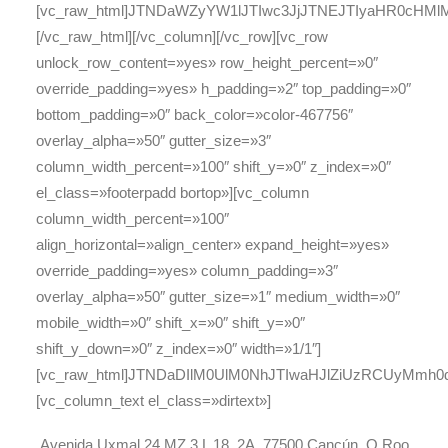
[vc_raw_html]JTNDaWZyYW1lJTIwc3JjJTNEJTIyaHR0c
[/vc_raw_html][/vc_column][/vc_row][vc_row
unlock_row_content=»yes» row_height_percent=»0″
override_padding=»yes» h_padding=»2″ top_padding=»0″
bottom_padding=»0″ back_color=»color-467756″
overlay_alpha=»50″ gutter_size=»3″
column_width_percent=»100″ shift_y=»0″ z_index=»0″
el_class=»footerpadd bortop»][vc_column
column_width_percent=»100″
align_horizontal=»align_center» expand_height=»yes»
override_padding=»yes» column_padding=»3″
overlay_alpha=»50″ gutter_size=»1″ medium_width=»0″
mobile_width=»0″ shift_x=»0″ shift_y=»0″
shift_y_down=»0″ z_index=»0″ width=»1/1″]
[vc_raw_html]JTNDaDIlM0UlM0NhJTIwaHJlZiUzRCUyMm
[vc_column_text el_class=»dirtext»]
Avenida Uxmal 24 MZ 3 L 18, 2A, 77500 Cancún, Q.Roo