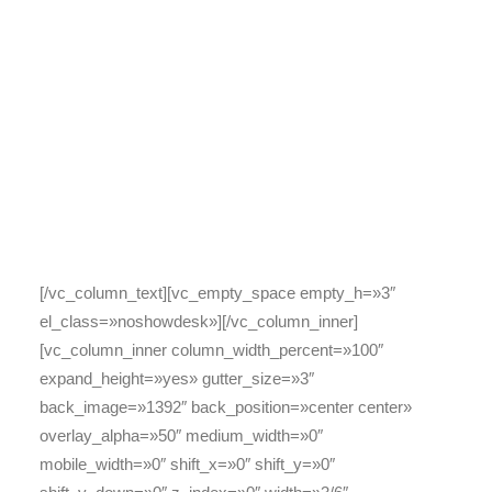
Outdoor pool with jacuzzi
Computer area
Elevator
Wheelchair access
SPA massages
Daily yoga
Free parking
[/vc_column_text][vc_empty_space empty_h=»3″
el_class=»noshowdesk»][/vc_column_inner]
[vc_column_inner column_width_percent=»100″
expand_height=»yes» gutter_size=»3″
back_image=»1392″ back_position=»center center»
overlay_alpha=»50″ medium_width=»0″
mobile_width=»0″ shift_x=»0″ shift_y=»0″