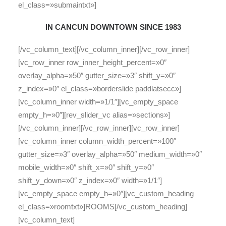
el_class=»submaintxt»]
IN CANCUN DOWNTOWN SINCE 1983
[/vc_column_text][/vc_column_inner][/vc_row_inner]
[vc_row_inner row_inner_height_percent=»0″
overlay_alpha=»50″ gutter_size=»3″ shift_y=»0″
z_index=»0″ el_class=»borderslide paddlatsecc»]
[vc_column_inner width=»1/1″][vc_empty_space
empty_h=»0″][rev_slider_vc alias=»sections»]
[/vc_column_inner][/vc_row_inner][vc_row_inner]
[vc_column_inner column_width_percent=»100″
gutter_size=»3″ overlay_alpha=»50″ medium_width=»0″
mobile_width=»0″ shift_x=»0″ shift_y=»0″
shift_y_down=»0″ z_index=»0″ width=»1/1″]
[vc_empty_space empty_h=»0″][vc_custom_heading
el_class=»roomtxt»]ROOMS[/vc_custom_heading]
[vc_column_text]