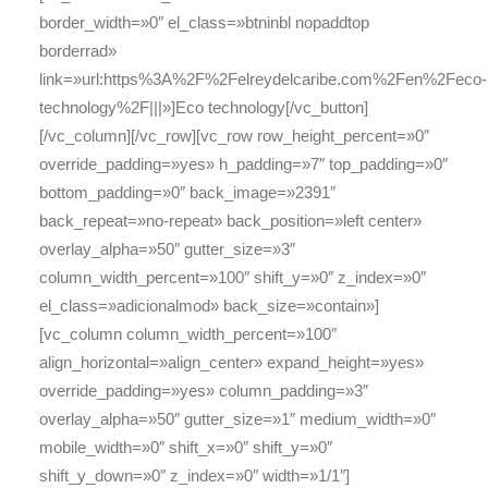
border_width=»0″ el_class=»btninbl nopaddtop
borderrad»
link=»url:https%3A%2F%2Felreydelcaribe.com%2Fen%2Feco-
technology%2F|||»]Eco technology[/vc_button]
[/vc_column][/vc_row][vc_row row_height_percent=»0″
override_padding=»yes» h_padding=»7″ top_padding=»0″
bottom_padding=»0″ back_image=»2391″
back_repeat=»no-repeat» back_position=»left center»
overlay_alpha=»50″ gutter_size=»3″
column_width_percent=»100″ shift_y=»0″ z_index=»0″
el_class=»adicionalmod» back_size=»contain»]
[vc_column column_width_percent=»100″
align_horizontal=»align_center» expand_height=»yes»
override_padding=»yes» column_padding=»3″
overlay_alpha=»50″ gutter_size=»1″ medium_width=»0″
mobile_width=»0″ shift_x=»0″ shift_y=»0″
shift_y_down=»0″ z_index=»0″ width=»1/1″]