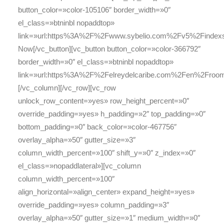
button_color=»color-105106″ border_width=»0″
el_class=»btninbl nopaddtop»
link=»url:https%3A%2F%2Fwww.sybelio.com%2Fv5%2Finde
Now[/vc_button][vc_button button_color=»color-366792″
border_width=»0″ el_class=»btninbl nopaddtop»
link=»url:https%3A%2F%2Felreydelcaribe.com%2Fen%2Frooms
[/vc_column][/vc_row][vc_row
unlock_row_content=»yes» row_height_percent=»0″
override_padding=»yes» h_padding=»2″ top_padding=»0″
bottom_padding=»0″ back_color=»color-467756″
overlay_alpha=»50″ gutter_size=»3″
column_width_percent=»100″ shift_y=»0″ z_index=»0″
el_class=»nopaddlateral»][vc_column
column_width_percent=»100″
align_horizontal=»align_center» expand_height=»yes»
override_padding=»yes» column_padding=»3″
overlay_alpha=»50″ gutter_size=»1″ medium_width=»0″