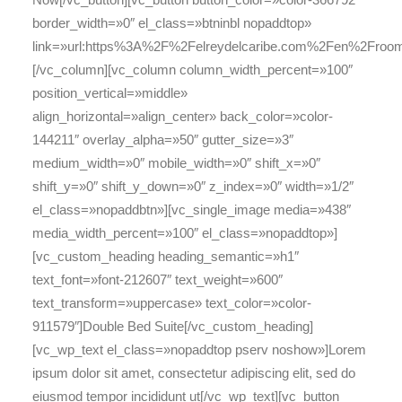
border_width=»0″ el_class=»btninbl nopaddtop»
link=»url:https%3A%2F%2Felreydelcaribe.com%2Fen%2Frooms
[/vc_column][vc_column column_width_percent=»100″
position_vertical=»middle»
align_horizontal=»align_center» back_color=»color-
144211″ overlay_alpha=»50″ gutter_size=»3″
medium_width=»0″ mobile_width=»0″ shift_x=»0″
shift_y=»0″ shift_y_down=»0″ z_index=»0″ width=»1/2″
el_class=»nopaddbtn»][vc_single_image media=»438″
media_width_percent=»100″ el_class=»nopaddtop»]
[vc_custom_heading heading_semantic=»h1″
text_font=»font-212607″ text_weight=»600″
text_transform=»uppercase» text_color=»color-
911579″]Double Bed Suite[/vc_custom_heading]
[vc_wp_text el_class=»nopaddtop pserv noshow»]Lorem
ipsum dolor sit amet, consectetur adipiscing elit, sed do
eiusmod tempor incididunt ut[/vc_wp_text][vc_button