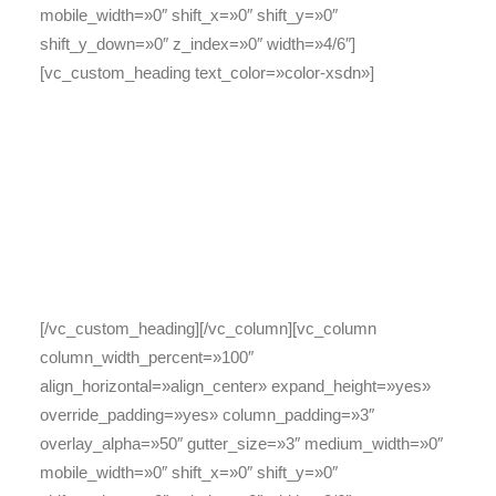
mobile_width=»0″ shift_x=»0″ shift_y=»0″
shift_y_down=»0″ z_index=»0″ width=»4/6″]
[vc_custom_heading text_color=»color-xsdn»]
GET ADDITIONAL
DISCOUNTS WHEN
BOOKING WITH
[/vc_custom_heading][/vc_column][vc_column
column_width_percent=»100″
align_horizontal=»align_center» expand_height=»yes»
override_padding=»yes» column_padding=»3″
overlay_alpha=»50″ gutter_size=»3″ medium_width=»0″
mobile_width=»0″ shift_x=»0″ shift_y=»0″