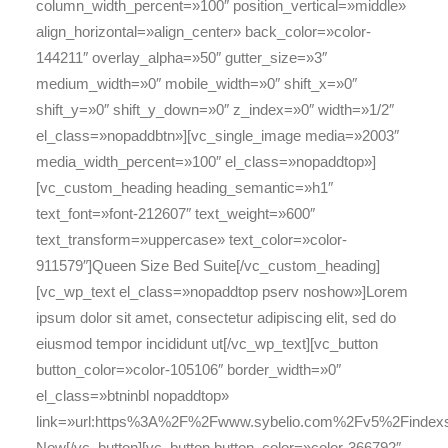
column_width_percent=»100″ position_vertical=»middle»
align_horizontal=»align_center» back_color=»color-
144211″ overlay_alpha=»50″ gutter_size=»3″
medium_width=»0″ mobile_width=»0″ shift_x=»0″
shift_y=»0″ shift_y_down=»0″ z_index=»0″ width=»1/2″
el_class=»nopaddbtn»][vc_single_image media=»2003″
media_width_percent=»100″ el_class=»nopaddtop»]
[vc_custom_heading heading_semantic=»h1″
text_font=»font-212607″ text_weight=»600″
text_transform=»uppercase» text_color=»color-
911579″]Queen Size Bed Suite[/vc_custom_heading]
[vc_wp_text el_class=»nopaddtop pserv noshow»]Lorem
ipsum dolor sit amet, consectetur adipiscing elit, sed do
eiusmod tempor incididunt ut[/vc_wp_text][vc_button
button_color=»color-105106″ border_width=»0″
el_class=»btninbl nopaddtop»
link=»url:https%3A%2F%2Fwww.sybelio.com%2Fv5%2Finde
Now[/vc_button][vc_button button_color=»color-366792″