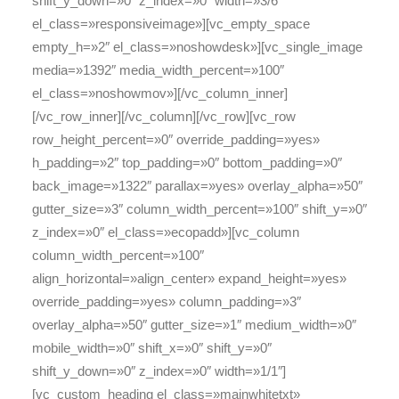
shift_y_down=»0″ z_index=»0″ width=»3/6″
el_class=»responsiveimage»][vc_empty_space
empty_h=»2″ el_class=»noshowdesk»][vc_single_image
media=»1392″ media_width_percent=»100″
el_class=»noshowmov»][/vc_column_inner]
[/vc_row_inner][/vc_column][/vc_row][vc_row
row_height_percent=»0″ override_padding=»yes»
h_padding=»2″ top_padding=»0″ bottom_padding=»0″
back_image=»1322″ parallax=»yes» overlay_alpha=»50″
gutter_size=»3″ column_width_percent=»100″ shift_y=»0″
z_index=»0″ el_class=»ecopadd»][vc_column
column_width_percent=»100″
align_horizontal=»align_center» expand_height=»yes»
override_padding=»yes» column_padding=»3″
overlay_alpha=»50″ gutter_size=»1″ medium_width=»0″
mobile_width=»0″ shift_x=»0″ shift_y=»0″
shift_y_down=»0″ z_index=»0″ width=»1/1″]
[vc_custom_heading el_class=»mainwhitetxt»