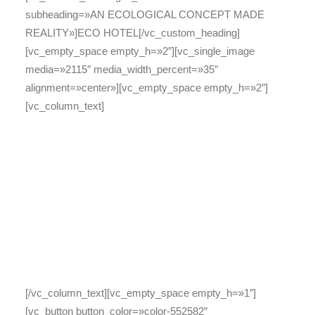
subheading=»AN ECOLOGICAL CONCEPT MADE
REALITY»]ECO HOTEL[/vc_custom_heading]
[vc_empty_space empty_h=»2″][vc_single_image
media=»2115″ media_width_percent=»35″
alignment=»center»][vc_empty_space empty_h=»2″]
[vc_column_text]
Comfortable, modern and
elegant rooms with queen size
bed or twin beds, kitchenette and
wifi. In a peaceful atmosphere
surrounded by gardens and
fountains.
[/vc_column_text][vc_empty_space empty_h=»1″]
[vc_button button_color=»color-552582″