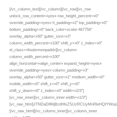
[/vc_column_text][/vc_column][/vc_row][vc_row
unlock_row_content=»yes» row_height_percent=»0″
override_padding=»yes» h_padding=»2″ top_padding=»0″
bottom_padding=»0″ back_color=»color-467756″
overlay_alpha=»50″ gutter_size=»3″
column_width_percent=»100″ shift_y=»0″ z_index=»0″
el_class=»footermenpadd»][vc_column
column_width_percent=»100″
align_horizontal=»align_center» expand_height=»yes»
override_padding=»yes» column_padding=»3″
overlay_alpha=»50″ gutter_size=»1″ medium_width=»0″
mobile_width=»0″ shift_x=»0″ shift_y=»0″
shift_y_down=»0″ z_index=»0″ width=»2/3″]
[vc_row_inner][vc_column_inner width=»1/3″]
[vc_raw_html]JTNDaDIlMjBzdHlsZSUzRCUyMnRleHQtYWx
[/vc_raw_html][/vc_column_inner][vc_column_inner