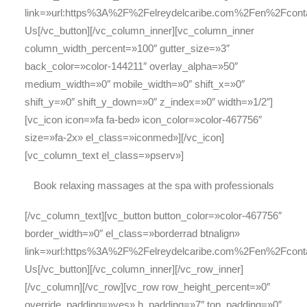
link=»url:https%3A%2F%2Felreydelcaribe.com%2Fen%2Fcontact
Us[/vc_button][/vc_column_inner][vc_column_inner
column_width_percent=»100″ gutter_size=»3″
back_color=»color-144211″ overlay_alpha=»50″
medium_width=»0″ mobile_width=»0″ shift_x=»0″
shift_y=»0″ shift_y_down=»0″ z_index=»0″ width=»1/2″]
[vc_icon icon=»fa fa-bed» icon_color=»color-467756″
size=»fa-2x» el_class=»iconmed»][/vc_icon]
[vc_column_text el_class=»pserv»]
Book relaxing massages at the spa with professionals
[/vc_column_text][vc_button button_color=»color-467756″
border_width=»0″ el_class=»borderrad btnalign»
link=»url:https%3A%2F%2Felreydelcaribe.com%2Fen%2Fcontact
Us[/vc_button][/vc_column_inner][/vc_row_inner]
[/vc_column][/vc_row][vc_row row_height_percent=»0″
override_padding=»yes» h_padding=»7″ top_padding=»0″