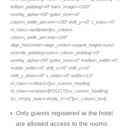
bottom_padding=»0″ back_image=»1320″
overlay_alpha=»50″ gutter_size=»3″
column_width_percent=»100″ shift_y=»0″ z_index=»0″
el_class=»politpad»][vc_column
column_width_percent=»100″
align_horizontal=»align_center» expand_height=»yes»
override_padding=»yes» column_padding=»3″
overlay_alpha=»50″ gutter_size=»1″ medium_width=»0″
mobile_width=»0″ shift_x=»0″ shift_y=»0″
shift_y_down=»0″ z_index=»0″ width=»1/1″
el_class=»rotback»][vc_custom_heading
el_class=»maintxt»]POLICY[/vc_custom_heading]
[vc_empty_space empty_h=»2″][vc_column_text]
Only guests registered at the hotel
are allowed access to the rooms.