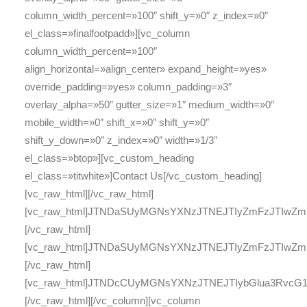
column_width_percent=»100″ shift_y=»0″ z_index=»0″
el_class=»finalfootpadd»][vc_column
column_width_percent=»100″
align_horizontal=»align_center» expand_height=»yes»
override_padding=»yes» column_padding=»3″
overlay_alpha=»50″ gutter_size=»1″ medium_width=»0″
mobile_width=»0″ shift_x=»0″ shift_y=»0″
shift_y_down=»0″ z_index=»0″ width=»1/3″
el_class=»btop»][vc_custom_heading
el_class=»titwhite»]Contact Us[/vc_custom_heading]
[vc_raw_html][/vc_raw_html]
[vc_raw_html]JTNDaSUyMGNsYXNzJTNEJTIyZmFzJTIwZ
[/vc_raw_html]
[vc_raw_html]JTNDaSUyMGNsYXNzJTNEJTIyZmFzJTIwZ
[/vc_raw_html]
[vc_raw_html]JTNDcCUyMGNsYXNzJTNEJTIybGlua3Rv
[/vc_raw_html][/vc_column][vc_column