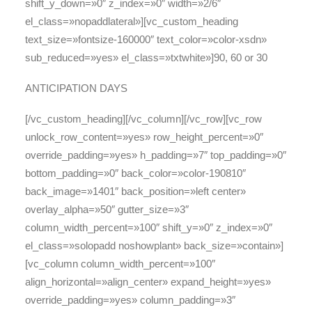
shift_y_down=»0″ z_index=»0″ width=»2/6″
el_class=»nopaddlateral»][vc_custom_heading
text_size=»fontsize-160000″ text_color=»color-xsdn»
sub_reduced=»yes» el_class=»txtwhite»]
90, 60
or
30
ANTICIPATION DAYS
[/vc_custom_heading][/vc_column][/vc_row][vc_row
unlock_row_content=»yes» row_height_percent=»0″
override_padding=»yes» h_padding=»7″ top_padding=»0″
bottom_padding=»0″ back_color=»color-190810″
back_image=»1401″ back_position=»left center»
overlay_alpha=»50″ gutter_size=»3″
column_width_percent=»100″ shift_y=»0″ z_index=»0″
el_class=»solopadd noshowplant» back_size=»contain»]
[vc_column column_width_percent=»100″
align_horizontal=»align_center» expand_height=»yes»
override_padding=»yes» column_padding=»3″