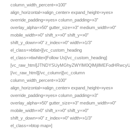
column_width_percent=»100″
align_horizontal=»align_center» expand_height=»yes»
override_padding=»yes» column_padding=»3″
overlay_alpha=»50″ gutter_size=»3″ medium_width=»0″
mobile_width=»0″ shift_x=»0″ shift_y=»0″
shift_y_down=»0″ z_index=»0″ width=»1/3″
el_class=»btlat»][vc_custom_heading
el_class=»tiwhite»]Follow Us[/vc_custom_heading]
[vc_raw_html]JTNDYSUyMGhyZWYlM0QlMjIlMEFodHRwc
[/vc_raw_html][/vc_column][vc_column
column_width_percent=»100″
align_horizontal=»align_center» expand_height=»yes»
override_padding=»yes» column_padding=»3″
overlay_alpha=»50″ gutter_size=»3″ medium_width=»0″
mobile_width=»0″ shift_x=»0″ shift_y=»0″
shift_y_down=»0″ z_index=»0″ width=»1/3″
el_class=»btop map»]