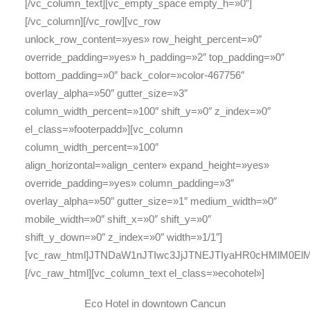
[/vc_column_text][vc_empty_space empty_h=»0″]
[/vc_column][/vc_row][vc_row
unlock_row_content=»yes» row_height_percent=»0″
override_padding=»yes» h_padding=»2″ top_padding=»0″
bottom_padding=»0″ back_color=»color-467756″
overlay_alpha=»50″ gutter_size=»3″
column_width_percent=»100″ shift_y=»0″ z_index=»0″
el_class=»footerpadd»][vc_column
column_width_percent=»100″
align_horizontal=»align_center» expand_height=»yes»
override_padding=»yes» column_padding=»3″
overlay_alpha=»50″ gutter_size=»1″ medium_width=»0″
mobile_width=»0″ shift_x=»0″ shift_y=»0″
shift_y_down=»0″ z_index=»0″ width=»1/1″]
[vc_raw_html]JTNDaW1nJTIwc3JjJTNEJTIyaHR0cHMlM0E
[/vc_raw_html][vc_column_text el_class=»ecohotel»]
Eco Hotel in downtown Cancun