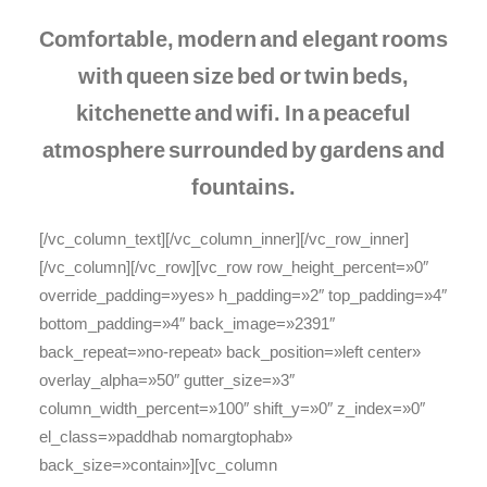
Comfortable, modern and elegant rooms
with queen size bed or twin beds,
kitchenette and wifi. In a peaceful
atmosphere surrounded by gardens and
fountains.
[/vc_column_text][/vc_column_inner][/vc_row_inner]
[/vc_column][/vc_row][vc_row row_height_percent=»0″
override_padding=»yes» h_padding=»2″ top_padding=»4″
bottom_padding=»4″ back_image=»2391″
back_repeat=»no-repeat» back_position=»left center»
overlay_alpha=»50″ gutter_size=»3″
column_width_percent=»100″ shift_y=»0″ z_index=»0″
el_class=»paddhab nomargtophab»
back_size=»contain»][vc_column