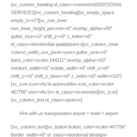
[vc_custom_heading el_class=»roomtxt»]ADDITIONAL
SERVICES[/vc_custom_heading][vc_empty_space
empty_h=»2″][vc_row_inner
row_inner_height_percent=»0″ overlay_alpha=»50″
gutter_size=»3″ shift_y=»0″ z_index=»0″
el_class=»borderslide paddlatserv»][vc_column_inner
column_width_use_pixel=»yes» gutter_size=»3″
back_color=»color-144211″ overlay_alpha=»50″
medium_width=»0″ mobile_width=»0″ shift_x=»0″
shift_y=»0″ shift_y_down=»0″ z_index=»0″ width=»1/2″]
[vc_icon icon=»fa fa-automobile» icon_color=»color-
467756″ size=»fa-2x» el_class=»iconmed»][/vc_icon]
[vc_column_text el_class=»pserv»]
Hire with us transportation airport > hotel > airport
[/vc_column_text][vc_button button_color=»color-467756″
border_width=»0″ el_class=»borderrad btnalign»