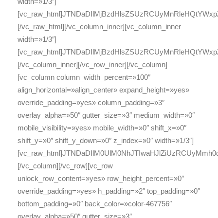
width=»1/3″]
[vc_raw_html]JTNDaDIlMjBzdHlsZSUzRCUyMnRleHQtYW
[/vc_raw_html][/vc_column_inner][vc_column_inner
width=»1/3″]
[vc_raw_html]JTNDaDIlMjBzdHlsZSUzRCUyMnRleHQtYWx
[/vc_column_inner][/vc_row_inner][/vc_column]
[vc_column column_width_percent=»100″
align_horizontal=»align_center» expand_height=»yes»
override_padding=»yes» column_padding=»3″
overlay_alpha=»50″ gutter_size=»3″ medium_width=»0″
mobile_visibility=»yes» mobile_width=»0″ shift_x=»0″
shift_y=»0″ shift_y_down=»0″ z_index=»0″ width=»1/3″]
[vc_raw_html]JTNDaDIlM0UlM0NhJTIwaHJlZiUzRCUyMm
[/vc_column][/vc_row][vc_row
unlock_row_content=»yes» row_height_percent=»0″
override_padding=»yes» h_padding=»2″ top_padding=»0″
bottom_padding=»0″ back_color=»color-467756″
overlay_alpha=»50″ gutter_size=»3″